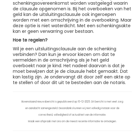
schenkingsovereenkomst worden vastgelegd waarin
de clausule opgenomen is. Bij het overboeken van het
geld kan de uitsluitingsclausule ook ingeroepen
worden met een omschrijving in de overboeking. Maar
deze optie is niet waterdicht. Met een schenkingsakte
kan er geen verwarring over bestaan.
Hoe te regelen?
Wil je een uitsluitingsclausule aan de schenking
verbinden? Dan kun je ervoor kiezen om dat te
vermelden in de omschrijving als je het geld
overboekt naar je kind. Het nadeel daarvan is dat je
moet bewijzen dat je de clausule hebt gemaakt. Dat
kan lastig zijn. Je ondervangt dit door zelf een akte op
te stellen of door dit uit te besteden aan de notaris.
Bovenstaand nieuwsbericht is gepubliceerd op 10-12-2025. Dit bericht is met veel zorg
en aandacht samengesteld. Desondanks kunnen wij niet volledig instaan voor de
correctheid, volledigheid of actualiteit van de informatie.
Maak een afspraak met ons om de meest recente informatie te ontvangen.