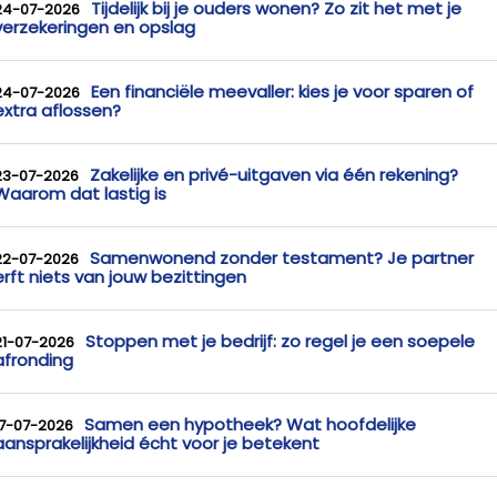
Tijdelijk bij je ouders wonen? Zo zit het met je
24-07-2026
verzekeringen en opslag
Een financiële meevaller: kies je voor sparen of
24-07-2026
extra aflossen?
Zakelijke en privé-uitgaven via één rekening?
23-07-2026
Waarom dat lastig is
Samenwonend zonder testament? Je partner
22-07-2026
erft niets van jouw bezittingen
Stoppen met je bedrijf: zo regel je een soepele
21-07-2026
afronding
Samen een hypotheek? Wat hoofdelijke
17-07-2026
aansprakelijkheid écht voor je betekent