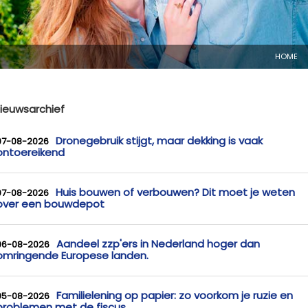
HOME
ieuwsarchief
Dronegebruik stijgt, maar dekking is vaak
07-08-2026
ontoereikend
Huis bouwen of verbouwen? Dit moet je weten
07-08-2026
over een bouwdepot
Aandeel zzp'ers in Nederland hoger dan
06-08-2026
omringende Europese landen.
Familielening op papier: zo voorkom je ruzie en
05-08-2026
problemen met de fiscus